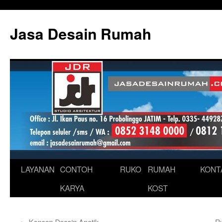
Skip
to
Jasa Desain Rumah
content
LAYANAN
CONTOH
RUKO
RUMAH
KONT
KARYA
KOST
←
Konsep Desain Apotik
R