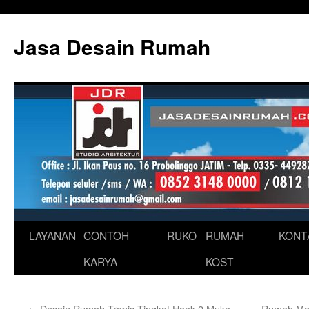
Skip
to
Jasa Desain Rumah
content
LAYANAN
CONTOH
RUKO
RUMAH
KONT
KARYA
KOST
←
Desain Rumah Tropis Tingkat Hook 2 Muka
Rumah Meg