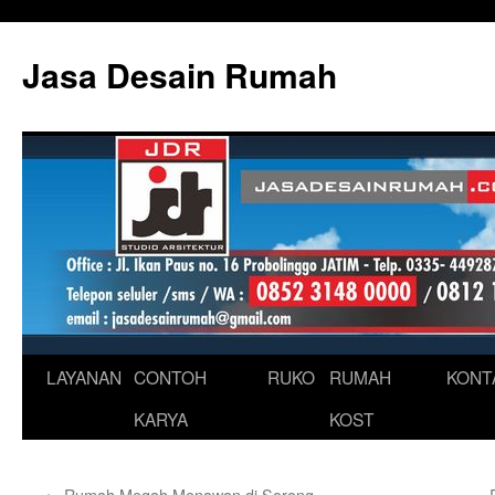
Skip
to
Jasa Desain Rumah
content
LAYANAN
CONTOH
RUKO
RUMAH
KONT
KARYA
KOST
←
Rumah Megah Menawan di Sorong