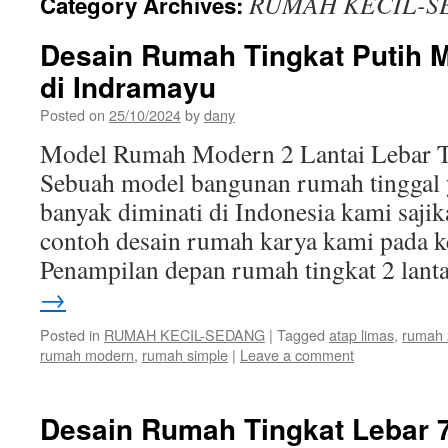
RUMAH KECIL-S
Category Archives:
Desain Rumah Tingkat Putih M
di Indramayu
Posted on
25/10/2024
by
dany
Model Rumah Modern 2 Lantai Lebar T
Sebuah model bangunan rumah tinggal 
banyak diminati di Indonesia kami saji
contoh desain rumah karya kami pada ke
Penampilan depan rumah tingkat 2 lan
→
Posted in
RUMAH KECIL-SEDANG
|
Tagged
atap limas
,
rumah 
rumah modern
,
rumah simple
|
Leave a comment
Desain Rumah Tingkat Lebar 