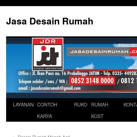
Skip
to
Jasa Desain Rumah
content
LAYANAN
CONTOH
RUKO
RUMAH
KONT
KARYA
KOST
←
Desain Rumah Megah Asri