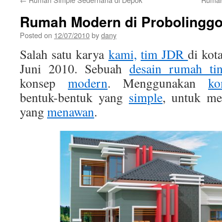
Rumah Modern di Probolingg
Posted on
12/07/2010
by
dany
Salah satu karya
kami,
tim JDR
di kot
Juni 2010. Sebuah
desain rumah tin
konsep
modern
. Menggunakan
ko
bentuk-bentuk yang
simple
, untuk m
yang
menawan
.