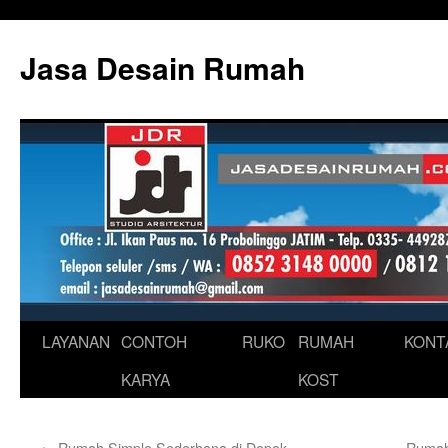
Skip
to
Jasa Desain Rumah
content
LAYANAN
CONTOH
RUKO
RUMAH
KONT
KARYA
KOST
←
Rumah Simple Sederhana di Depok
Rumah