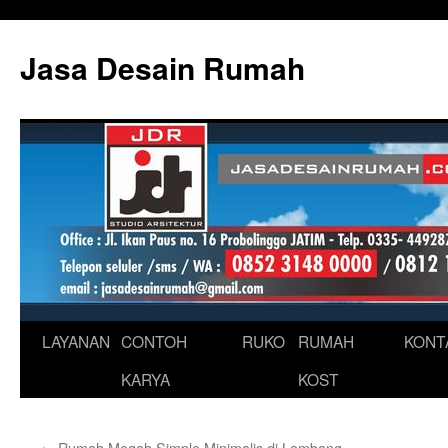
Skip
to
Jasa Desain Rumah
content
LAYANAN
CONTOH
RUKO
RUMAH
KONT
KARYA
KOST
←
Rumah Megah Simple Minimalis di Lembang