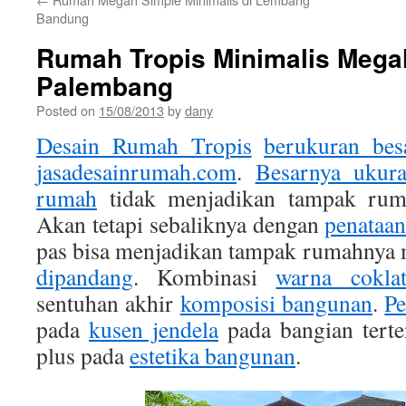
Bandung
Rumah Tropis Minimalis Megah
Palembang
Posted on
15/08/2013
by
dany
Desain Rumah Tropis
berukuran bes
jasadesainrumah.com
.
Besarnya ukur
rumah
tidak menjadikan tampak rum
Akan tetapi sebaliknya dengan
penataa
pas bisa menjadikan tampak rumahnya
dipandang
. Kombinasi
warna cokla
sentuhan akhir
komposisi bangunan
.
Pe
pada
kusen jendela
pada bangian tert
plus pada
estetika bangunan
.