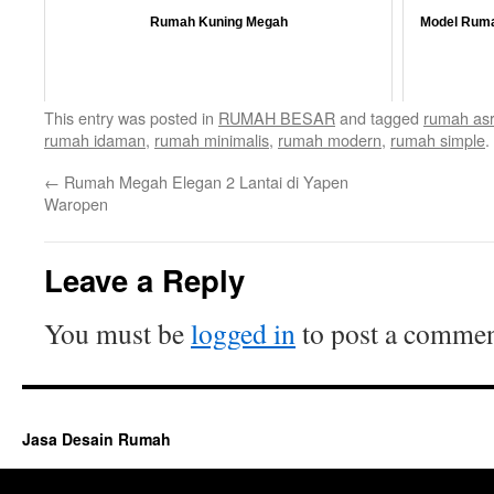
Rumah Kuning Megah
Model Ruma
This entry was posted in
RUMAH BESAR
and tagged
rumah asr
rumah idaman
,
rumah minimalis
,
rumah modern
,
rumah simple
.
←
Rumah Megah Elegan 2 Lantai di Yapen
Waropen
Leave a Reply
You must be
logged in
to post a commen
Jasa Desain Rumah