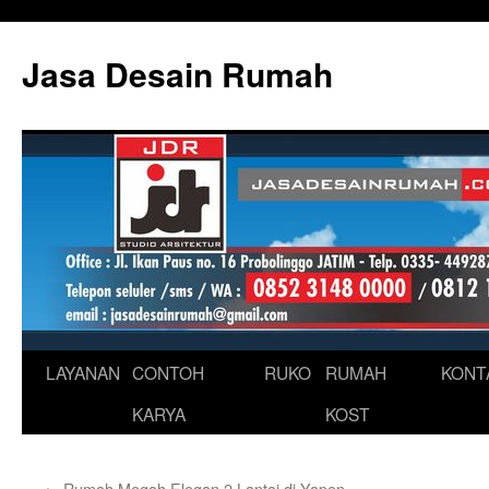
Skip
to
Jasa Desain Rumah
content
LAYANAN
CONTOH
RUKO
RUMAH
KONT
KARYA
KOST
←
Rumah Megah Elegan 2 Lantai di Yapen