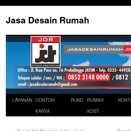
Skip
to
Jasa Desain Rumah
content
LAYANAN
CONTOH
RUKO
RUMAH
KONT
KARYA
KOST
←
Rumah Asri Menawan di Gayo Lues
Rumah 