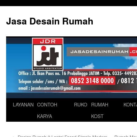
Skip
to
Jasa Desain Rumah
content
LAYANAN
CONTOH
RUKO
RUMAH
KONT
KARYA
KOST
←
Design Rumah 2 Lantai Fasad Simple Modern
Rumah Mew