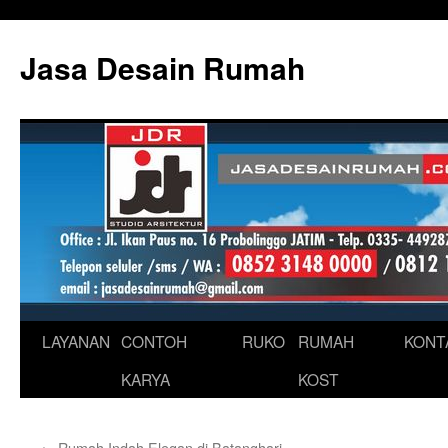
Skip
to
Jasa Desain Rumah
content
LAYANAN
CONTOH
RUKO
RUMAH
KONT
KARYA
KOST
←
Rumah Indah Elegan di Batanghari