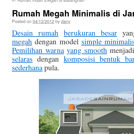
Rumah Megah Minimalis di Ja
Posted on
04/12/2012
by
dany
Desain rumah
berukuran besar
yan
megah
dengan model
simple minimali
Pemilihan warna
yang smooth
menjad
selaras
dengan
komposisi bentuk ba
sederhana
pula.