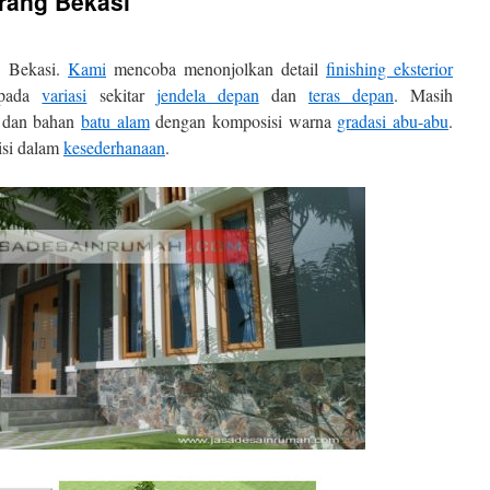
rang Bekasi
, Bekasi.
Kami
mencoba menonjolkan detail
finishing eksterior
 pada
variasi
sekitar
jendela depan
dan
teras depan
. Masih
dan bahan
batu alam
dengan komposisi warna
gradasi abu-abu
.
si dalam
kesederhanaan
.