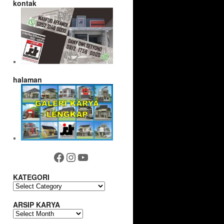
kontak
halaman
Facebook
Instagram
YouTube
KATEGORI
KATEGORI
ARSIP KARYA
ARSIP
KARYA