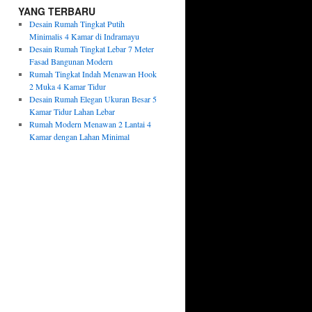
YANG TERBARU
Desain Rumah Tingkat Putih
Minimalis 4 Kamar di Indramayu
Desain Rumah Tingkat Lebar 7 Meter
Fasad Bangunan Modern
Rumah Tingkat Indah Menawan Hook
2 Muka 4 Kamar Tidur
Desain Rumah Elegan Ukuran Besar 5
Kamar Tidur Lahan Lebar
Rumah Modern Menawan 2 Lantai 4
Kamar dengan Lahan Minimal