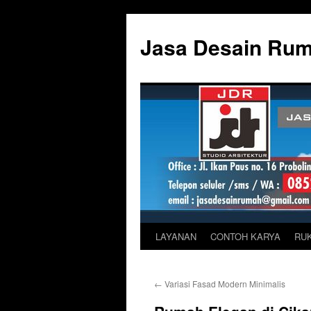
Skip
to
Jasa Desain Ru
content
LAYANAN
CONTOH KARYA
RU
←
Variasi Fasad Modern Minimalis