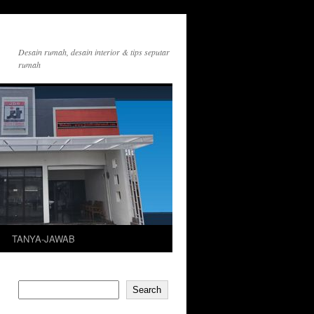
Desain rumah, desain interior & tips seputar
rumah
TANYA-JAWAB
Search