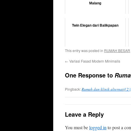
Malang
Twin Elegan dari Balikpapan
This entry was posted in
RUMAH BESAR
←
Variasi Fasad Modern Minimalis
One Response to
Rumah
Pingback:
Rumah dan klinik alternatif 2
Leave a Reply
You must be
logged in
to post a co