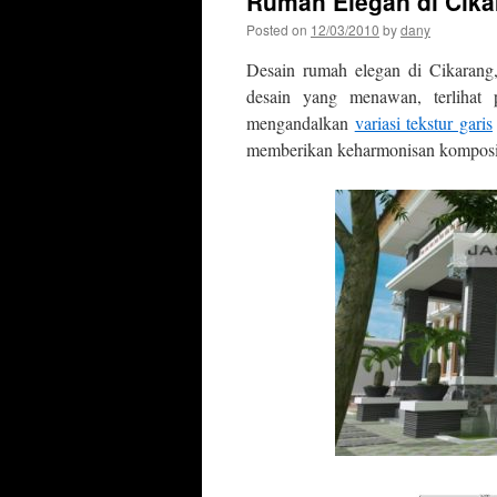
Rumah Elegan di Cika
Posted on
12/03/2010
by
dany
Desain rumah elegan di Cikarang
desain yang menawan, terlihat
mengandalkan
variasi tekstur garis
memberikan keharmonisan komposi