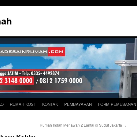
mah
KO
RUMAH KOST
KONTAK
PEMBAYARAN
FORM PEMESANAN
Rumah Indah Menawan 2 Lantai di Sudut Jakarta
→