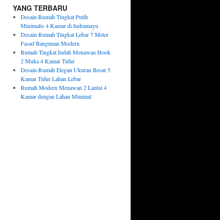
YANG TERBARU
Desain Rumah Tingkat Putih
Minimalis 4 Kamar di Indramayu
Desain Rumah Tingkat Lebar 7 Meter
Fasad Bangunan Modern
Rumah Tingkat Indah Menawan Hook
2 Muka 4 Kamar Tidur
Desain Rumah Elegan Ukuran Besar 5
Kamar Tidur Lahan Lebar
Rumah Modern Menawan 2 Lantai 4
Kamar dengan Lahan Minimal