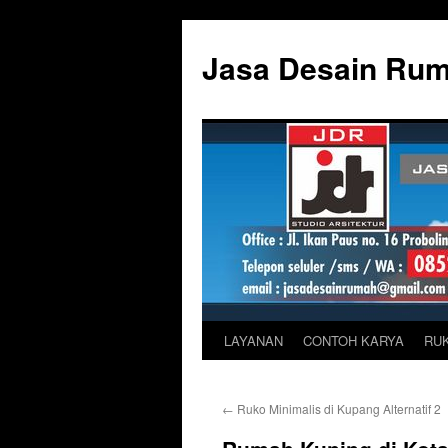
Skip
to
Jasa Desain Ru
content
LAYANAN
CONTOH KARYA
RU
←
Ruko Minimalis di Kupang Alternatif 2