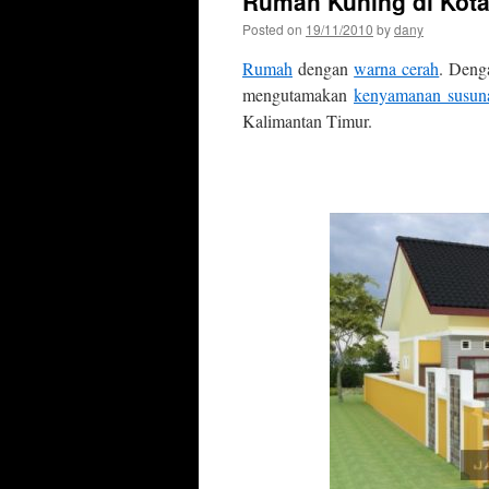
Rumah Kuning di Kota
Posted on
19/11/2010
by
dany
Rumah
dengan
warna cerah
. Den
mengutamakan
kenyamanan susun
Kalimantan Timur.