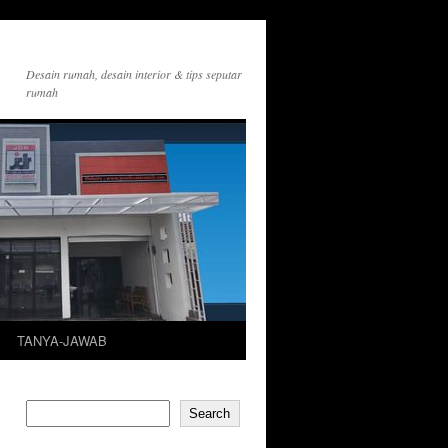
Desain rumah, desain interior & tips seputar
rumah
TANYA-JAWAB
Search