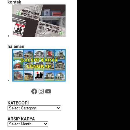
kontak
halaman
Facebook
Instagram
YouTube
KATEGORI
KATEGORI
ARSIP KARYA
ARSIP
KARYA