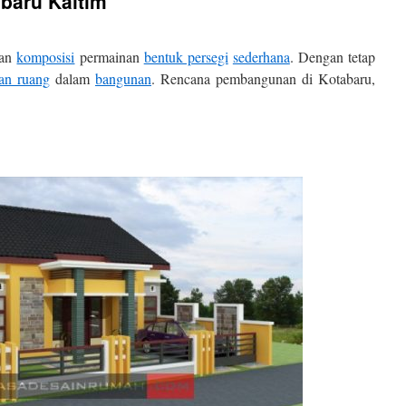
baru Kaltim
gan
komposisi
permainan
bentuk persegi
sederhana
. Dengan tetap
an ruang
dalam
bangunan
. Rencana pembangunan di Kotabaru,