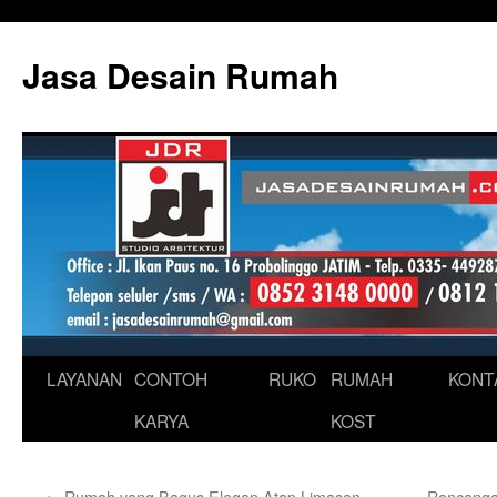
Skip
to
Jasa Desain Rumah
content
LAYANAN
CONTOH
RUKO
RUMAH
KONT
KARYA
KOST
←
Rumah yang Bagus Elegan Atap Limasan
Rancanga