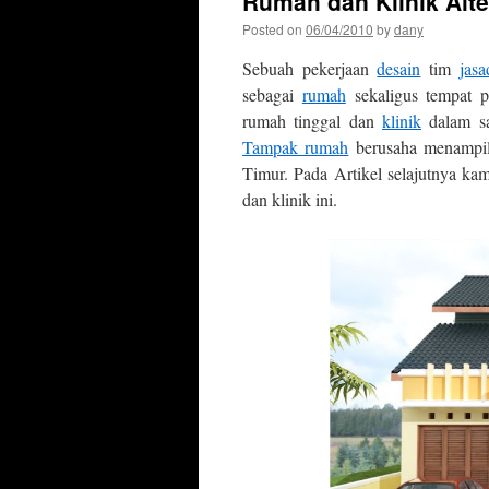
Rumah dan Klinik Alter
Posted on
06/04/2010
by
dany
Sebuah pekerjaan
desain
tim
jas
sebagai
rumah
sekaligus tempat 
rumah tinggal dan
klinik
dalam sa
Tampak rumah
berusaha menampil
Timur. Pada Artikel selajutnya kam
dan klinik ini.