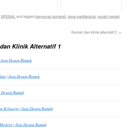
,
SPESIAL
and tagged
bangunan komersil
,
gaya mediterania
,
rumah megah
.
Rumah dan klinik alternatif 2
→
an Klinik Alternatif 1
 | Jasa Desain Rumah
dan | Jasa Desain Rumah
sa Desain Rumah
 Keluarga | Jasa Desain Rumah
 Modern | Jasa Desain Rumah