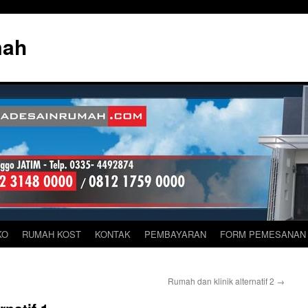
mah
KO
RUMAH KOST
KONTAK
PEMBAYARAN
FORM PEMESANAN
Rumah dan klinik alternatif 2
→