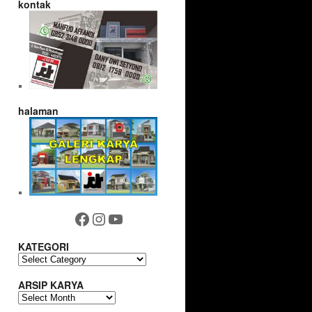
kontak
halaman
Facebook
Instagram
YouTube
KATEGORI
KATEGORI
ARSIP KARYA
ARSIP
KARYA