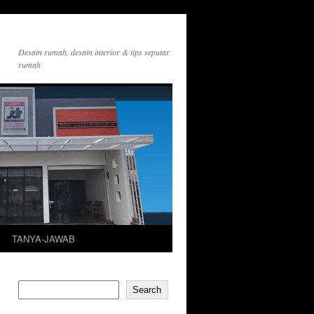
Desain rumah, desain interior & tips seputar
rumah
TANYA-JAWAB
Search