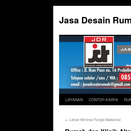
Skip
to
Jasa Desain Ru
content
LAYANAN
CONTOH KARYA
RU
←
Lahan Minimal Fungsi Maksimal