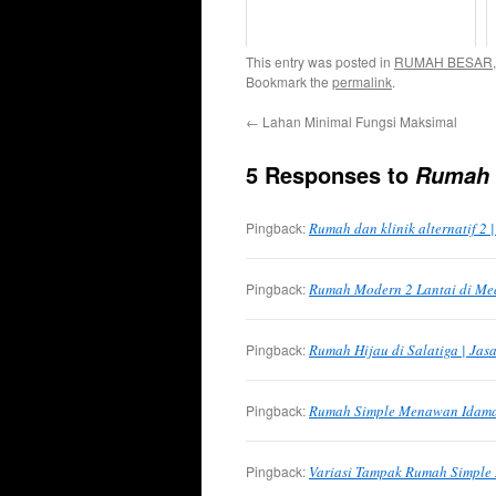
This entry was posted in
RUMAH BESAR
Bookmark the
permalink
.
←
Lahan Minimal Fungsi Maksimal
5 Responses to
Rumah d
Pingback:
Rumah dan klinik alternatif 2
Pingback:
Rumah Modern 2 Lantai di Me
Pingback:
Rumah Hijau di Salatiga | Ja
Pingback:
Rumah Simple Menawan Idaman
Pingback:
Variasi Tampak Rumah Simple