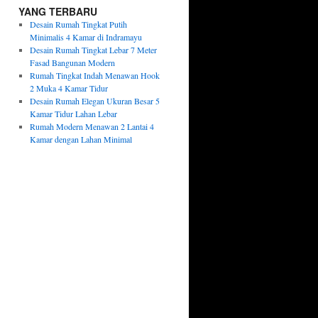
YANG TERBARU
Desain Rumah Tingkat Putih
Minimalis 4 Kamar di Indramayu
Desain Rumah Tingkat Lebar 7 Meter
Fasad Bangunan Modern
Rumah Tingkat Indah Menawan Hook
2 Muka 4 Kamar Tidur
Desain Rumah Elegan Ukuran Besar 5
Kamar Tidur Lahan Lebar
Rumah Modern Menawan 2 Lantai 4
Kamar dengan Lahan Minimal