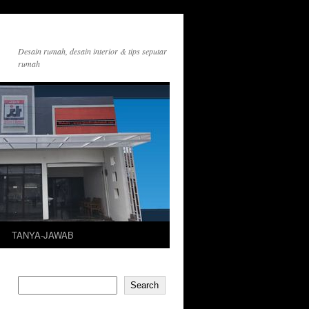
Desain rumah, desain interior & tips seputar
rumah
TANYA-JAWAB
Search