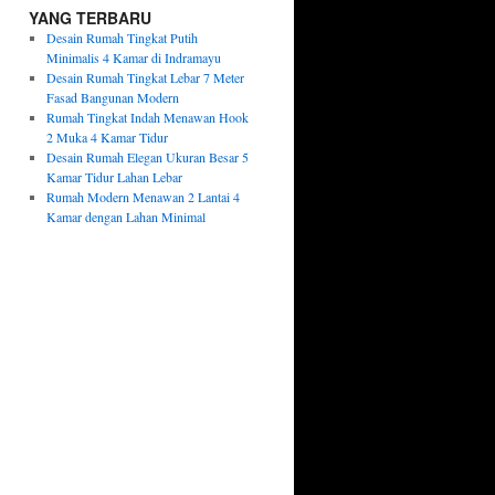
YANG TERBARU
Desain Rumah Tingkat Putih
Minimalis 4 Kamar di Indramayu
Desain Rumah Tingkat Lebar 7 Meter
Fasad Bangunan Modern
Rumah Tingkat Indah Menawan Hook
2 Muka 4 Kamar Tidur
Desain Rumah Elegan Ukuran Besar 5
Kamar Tidur Lahan Lebar
Rumah Modern Menawan 2 Lantai 4
Kamar dengan Lahan Minimal