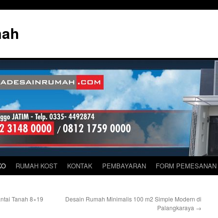
mah
KO
RUMAH KOST
KONTAK
PEMBAYARAN
FORM PEMESANAN
antai Tanah 8×19
Desain Rumah Minimalis 100 m2 Simple Modern di
Palangkaraya
→