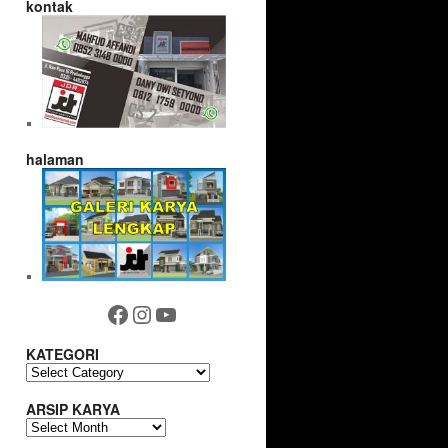
kontak
halaman
Facebook
Instagram
YouTube
KATEGORI
KATEGORI
ARSIP KARYA
ARSIP
KARYA