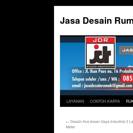
Skip
to
Jasa Desain Ru
content
LAYANAN
CONTOH KARYA
RU
←
Desain Kos-kosan Gaya Industrial 2 L
Meter