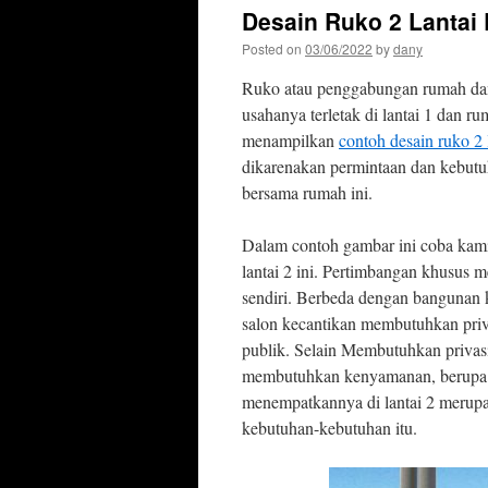
Desain Ruko 2 Lantai
Posted on
03/06/2022
by
dany
Ruko atau penggabungan rumah da
usahanya terletak di lantai 1 dan ru
menampilkan
contoh desain ruko 2 
dikarenakan permintaan dan kebutu
bersama rumah ini.
Dalam contoh gambar ini coba kami 
lantai 2 ini. Pertimbangan khusus m
sendiri. Berbeda dengan bangunan k
salon kecantikan membutuhkan priva
publik. Selain Membutuhkan privasi
membutuhkan kenyamanan, berupa si
menempatkannya di lantai 2 merupa
kebutuhan-kebutuhan itu.