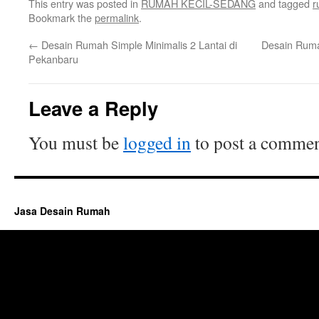
This entry was posted in
RUMAH KECIL-SEDANG
and tagged
r
Bookmark the
permalink
.
←
Desain Rumah Simple Minimalis 2 Lantai di
Desain Ruma
Pekanbaru
Leave a Reply
You must be
logged in
to post a commen
Jasa Desain Rumah