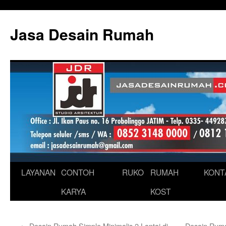
Skip
to
Jasa Desain Rumah
content
LAYANAN
CONTOH
RUKO
RUMAH
KONT
KARYA
KOST
←
Desain Rumah Simple Minimalis 2 Lantai di
Desain Ruma