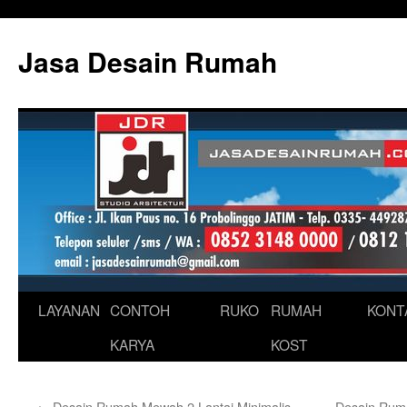
Skip
to
Jasa Desain Rumah
content
LAYANAN
CONTOH
RUKO
RUMAH
KONT
KARYA
KOST
←
Desain Rumah Mewah 2 Lantai Minimalis
Desain Rum