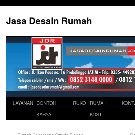
Skip
to
Jasa Desain Rumah
content
LAYANAN
CONTOH
RUKO
RUMAH
KONT
KARYA
KOST
←
Rumah Sederhana Simple Elegan
De