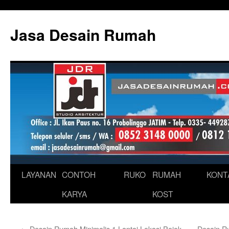
Skip
to
Jasa Desain Rumah
content
LAYANAN
CONTOH
RUKO
RUMAH
KONT
KARYA
KOST
←
Desain Rumah Minimalis 1 Lantai Lokasi Pojok
Desain R