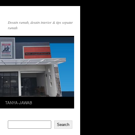
Desain rumah, desain interior & tips seputar
rumah
TANYA-JAWAB
Search