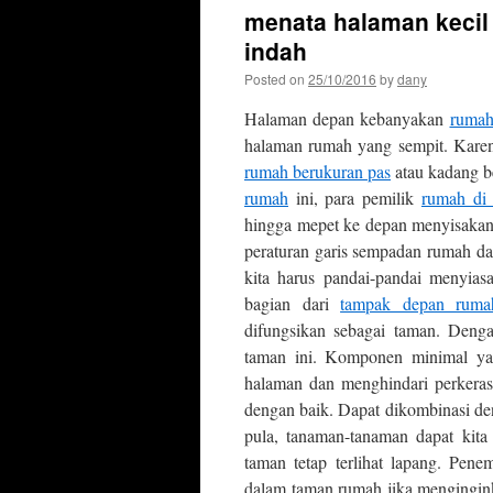
menata halaman kecil
indah
Posted on
25/10/2016
by
dany
Halaman depan kebanyakan
rumah
halaman rumah yang sempit. Karena
rumah berukuran pas
atau kadang b
rumah
ini, para pemilik
rumah di
hingga mepet ke depan menyisakan 
peraturan garis sempadan rumah da
kita harus pandai-pandai menyias
bagian dari
tampak depan ruma
difungsikan sebagai taman. Denga
taman ini. Komponen minimal yan
halaman dan menghindari perkerasa
dengan baik. Dapat dikombinasi de
pula, tanaman-tanaman dapat kita
taman tetap terlihat lapang. Pen
dalam taman rumah jika mengingink