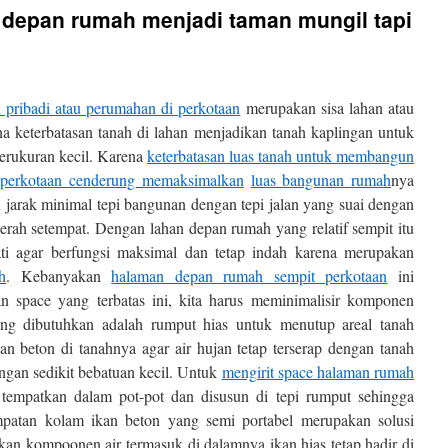
 depan rumah menjadi taman mungil tapi
 pribadi atau perumahan di perkotaan
merupakan sisa lahan atau
 keterbatasan tanah di lahan menjadikan tanah kaplingan untuk
erukuran kecil. Karena
keterbatasan luas tanah untuk membangun
 perkotaan cenderung memaksimalkan
luas bangunan rumah
nya
jarak minimal tepi bangunan dengan tepi jalan yang suai dengan
erah setempat. Dengan lahan depan rumah yang relatif sempit itu
ati agar berfungsi maksimal dan tetap indah karena merupakan
h
. Kebanyakan
halaman depan rumah sempit perkotaan
ini
n space yang terbatas ini, kita harus meminimalisir komponen
g dibutuhkan adalah rumput hias untuk menutup areal tanah
n beton di tanahnya agar air hujan tetap terserap dengan tanah
ngan sedikit bebatuan kecil. Untuk
mengirit space halaman rumah
 tempatkan dalam pot-pot dan disusun di tepi rumput sehingga
empatan kolam ikan beton yang semi portabel merupakan solusi
an kompoonen air termasuk di dalamnya ikan hias tetap hadir di