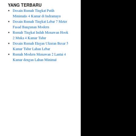
YANG TERBARU
Desain Rumah Tingkat Putih
Minimalis 4 Kamar di Indramayu
Desain Rumah Tingkat Lebar 7 Meter
Fasad Bangunan Modern
Rumah Tingkat Indah Menawan Hook
2 Muka 4 Kamar Tidur
Desain Rumah Elegan Ukuran Besar 5
Kamar Tidur Lahan Lebar
Rumah Modern Menawan 2 Lantai 4
Kamar dengan Lahan Minimal