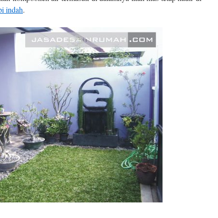
i indah
.