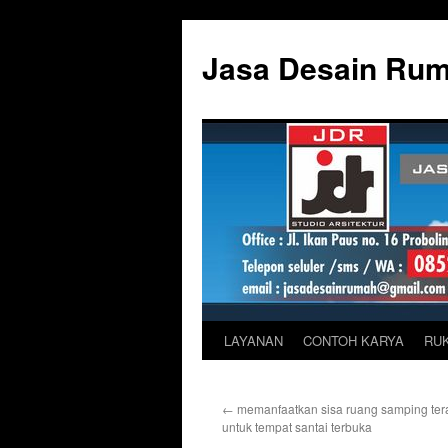
Skip
to
Jasa Desain Ru
content
LAYANAN
CONTOH KARYA
RU
←
memanfaatkan sisa ruang samping te
untuk tempat santai terbuka