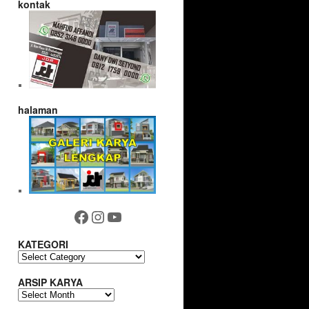
kontak
halaman
Facebook
Instagram
YouTube
KATEGORI
KATEGORI
ARSIP KARYA
ARSIP
KARYA