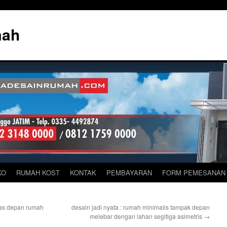
mah
KO
RUMAH KOST
KONTAK
PEMBAYARAN
FORM PEMESANAN
ras depan rumah
desain jadi nyata : rumah minimalis tampak depan
melebar dengan lahan segitiga asimetris
→