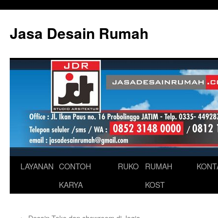
Skip
to
Jasa Desain Rumah
content
LAYANAN
CONTOH
RUKO
RUMAH
KONT
KARYA
KOST
←
Desain Toko dan showroom di Jogja