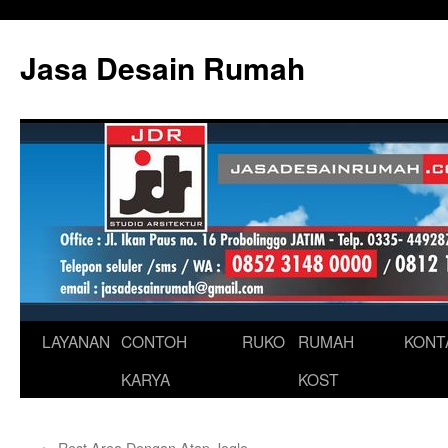
Skip
to
Jasa Desain Rumah
content
LAYANAN
CONTOH
RUKO
RUMAH
KONT
KARYA
KOST
←
Rest Area Dengan Atap Joglo